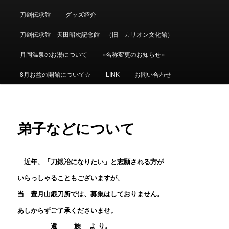
刀剣伝承館
グッズ紹介
刀剣伝承館 天田昭次記念館 （旧 カリオン文化館）
月岡温泉のお湯について
○名称変更のお知らせ○
8月お盆の開館について☆
LINK
お問い合わせ
弟子などについて
近年、「刀鍛冶になりたい」と志願される方が
いらっしゃることもございますが、
当 豊月山鍛刀所では、募集はしておりません。
あしからずご了承くださいませ。
遺 族 よ り。