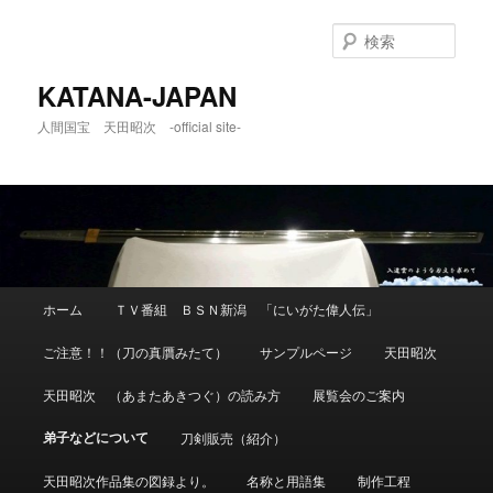
メ
イ
検
ン
索
コ
KATANA-JAPAN
ン
人間国宝 天田昭次 -official site-
テ
ン
ツ
へ
移
動
メ
ホーム
ＴＶ番組 ＢＳＮ新潟 「にいがた偉人伝」
イ
ン
ご注意！！（刀の真贋みたて）
サンプルページ
天田昭次
メ
ニ
天田昭次 （あまたあきつぐ）の読み方
展覧会のご案内
ュ
ー
弟子などについて
刀剣販売（紹介）
天田昭次作品集の図録より。
名称と用語集
制作工程