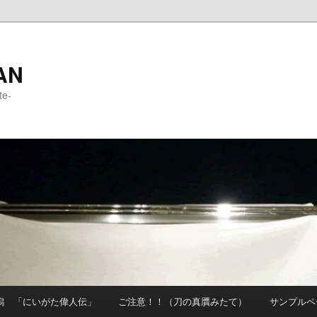
AN
e-
潟 「にいがた偉人伝」
ご注意！！（刀の真贋みたて）
サンプルペ