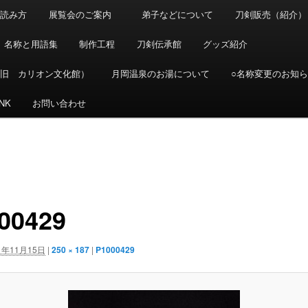
の読み方
展覧会のご案内
弟子などについて
刀剣販売（紹介）
名称と用語集
制作工程
刀剣伝承館
グッズ紹介
（旧 カリオン文化館）
月岡温泉のお湯について
○名称変更のお知ら
INK
お問い合わせ
00429
1年11月15日
|
250 × 187
|
P1000429