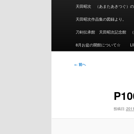
ン
天田昭次 （あまたあきつぐ）
メ
ニ
天田昭次作品集の図録より。
ュ
刀剣伝承館 天田昭次記念館 
ー
8月お盆の開館について☆
L
画
← 前へ
像
ナ
ビ
P10
ゲ
ー
シ
投稿日:
201
ョ
ン