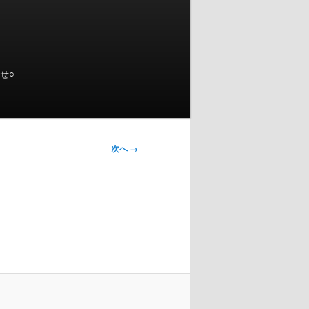
せ○
次へ →