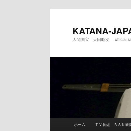
メ
イ
ン
KATANA-JAP
コ
人間国宝 天田昭次 -official sit
ン
テ
ン
ツ
へ
移
動
メ
ホーム
ＴＶ番組 ＢＳＮ新
イ