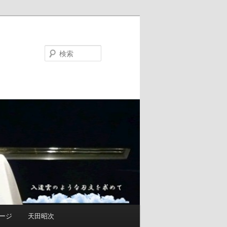
検
索
ージ
天田昭次