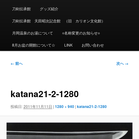
刀剣伝承館
グッズ紹介
刀剣伝承館 天田昭次記念館 （旧 カリオン文化館）
月岡温泉のお湯について
○名称変更のお知らせ○
8月お盆の開館について☆
LINK
お問い合わせ
画
← 前へ
次へ →
像
ナ
ビ
ゲ
katana21-2-1280
ー
シ
投稿日:
2011年11月11日
|
1280 × 940
|
katana21-2-1280
ョ
ン