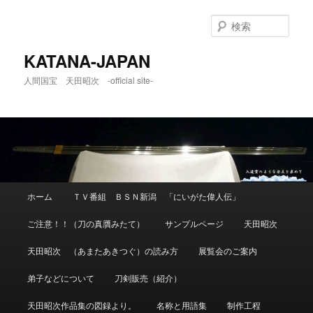
メ
イ
検
ン
索
コ
KATANA-JAPAN
ン
人間国宝 天田昭次 -official site-
テ
ン
ツ
へ
移
動
メ
ホーム
ＴＶ番組 ＢＳＮ新潟 「にいがた偉人伝」
イ
ン
ご注意！！（刀の真贋みたて）
サンプルページ
天田昭次
メ
ニ
天田昭次 （あまたあきつぐ）の読み方
展覧会のご案内
ュ
ー
弟子などについて
刀剣販売（紹介）
天田昭次作品集の図録より。
名称と用語集
制作工程