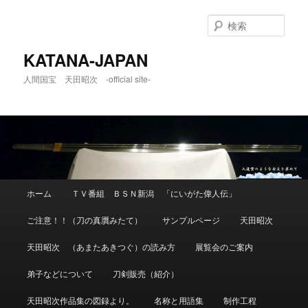
メ
イ
検
ン
索
コ
KATANA-JAPAN
ン
人間国宝 天田昭次 -official site-
テ
ン
ツ
へ
移
動
メ
ホーム
ＴＶ番組 ＢＳＮ新潟 「にいがた偉人伝」
イ
ン
ご注意！！（刀の真贋みたて）
サンプルページ
天田昭次
メ
ニ
天田昭次 （あまたあきつぐ）の読み方
展覧会のご案内
ュ
ー
弟子などについて
刀剣販売（紹介）
天田昭次作品集の図録より。
名称と用語集
制作工程