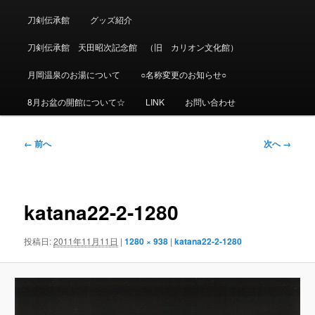
刀剣伝承館
グッズ紹介
刀剣伝承館 天田昭次記念館 （旧 カリオン文化館）
月岡温泉のお湯について
○名称変更のお知らせ○
8月お盆の開館について☆
LINK
お問い合わせ
画
← 前へ
次へ →
像
ナ
ビ
ゲ
katana22-2-1280
ー
シ
投稿日:
2011年11月11日
|
1280 × 938
|
katana22-2-1280
ョ
ン